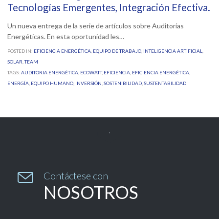
Tecnologías Emergentes, Integración Efectiva.
Un nueva entrega de la serie de artículos sobre Auditorías
Energéticas. En esta oportunidad les…
POSTED IN:
EFICIENCIA ENERGÉTICA
,
EQUIPO DE TRABAJO
,
INTELIGENCIA ARTIFICIAL
,
SOLAR
,
TEAM
TAGS:
AUDITORIA ENERGÉTICA
,
ECOWATT
,
EFICIENCIA
,
EFICIENCIA ENERGÉTICA
,
ENERGÍA
,
EQUIPO HUMANO
,
INVERSIÓN
,
SOSTENIBILIDAD
,
SUSTENTABILIDAD


Contáctese con
NOSOTROS