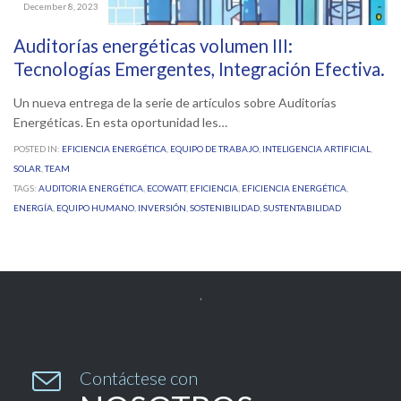
December 8, 2023
Auditorías energéticas volumen III:
Tecnologías Emergentes, Integración Efectiva.
Un nueva entrega de la serie de artículos sobre Auditorías
Energéticas. En esta oportunidad les…
POSTED IN:
EFICIENCIA ENERGÉTICA
,
EQUIPO DE TRABAJO
,
INTELIGENCIA ARTIFICIAL
,
SOLAR
,
TEAM
TAGS:
AUDITORIA ENERGÉTICA
,
ECOWATT
,
EFICIENCIA
,
EFICIENCIA ENERGÉTICA
,
ENERGÍA
,
EQUIPO HUMANO
,
INVERSIÓN
,
SOSTENIBILIDAD
,
SUSTENTABILIDAD


Contáctese con