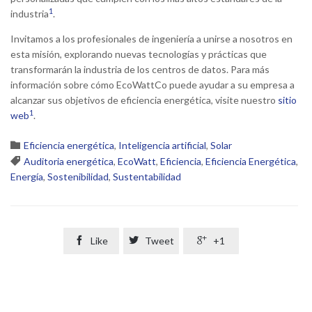
1
industria
.
Invitamos a los profesionales de ingeniería a unirse a nosotros en
esta misión, explorando nuevas tecnologías y prácticas que
transformarán la industria de los centros de datos. Para más
información sobre cómo EcoWattCo puede ayudar a su empresa a
alcanzar sus objetivos de eficiencia energética, visite nuestro
sitio
1
web
.
Category

Eficiencia energética
,
Inteligencia artificial
,
Solar
Tags

Auditoria energética
,
EcoWatt
,
Eficiencia
,
Eficiencia Energética
,
Energía
,
Sostenibilidad
,
Sustentabilidad

Like

Tweet

+1