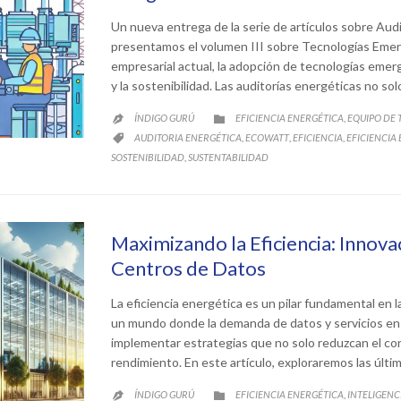
Un nueva entrega de la serie de artículos sobre Aud
presentamos el volumen III sobre Tecnologías Emer
empresarial actual, la adopción de tecnologías emer
y la sostenibilidad. Las auditorías energéticas no so
CATEGORY
ÍNDIGO GURÚ
EFICIENCIA ENERGÉTICA
EQUIPO DE
,


CATEGORY
AUDITORIA ENERGÉTICA
ECOWATT
EFICIENCIA
EFICIENCIA
,
,
,

SOSTENIBILIDAD
SUSTENTABILIDAD
,
Maximizando la Eficiencia: Innova
Centros de Datos
La eficiencia energética es un pilar fundamental en 
un mundo donde la demanda de datos y servicios en 
implementar estrategias que no solo reduzcan el co
rendimiento. En este artículo, exploraremos las últ
CATEGORY
ÍNDIGO GURÚ
EFICIENCIA ENERGÉTICA
INTELIGENCI
,

