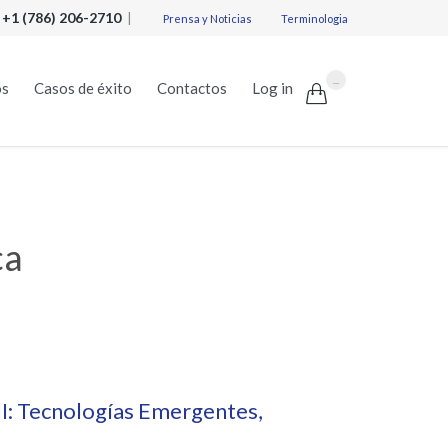
:
+1 (786) 206-2710
|
Prensa y Noticias
Terminologia
Skip
...
os
Casos de éxito
Contactos
Log in

to
content
ca
II: Tecnologías Emergentes,