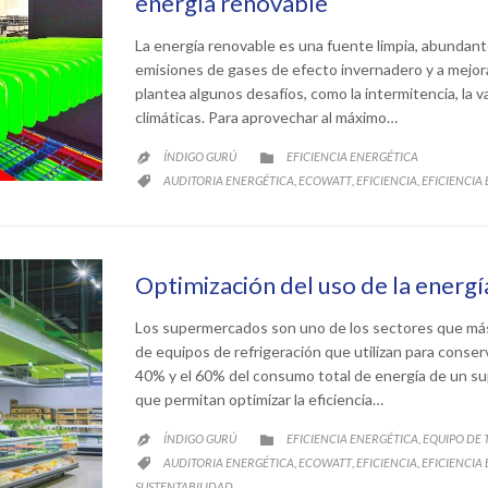
energía renovable
La energía renovable es una fuente limpia, abundante
emisiones de gases de efecto invernadero y a mejorar
plantea algunos desafíos, como la intermitencia, la v
climáticas. Para aprovechar al máximo…
CATEGORY
ÍNDIGO GURÚ
EFICIENCIA ENERGÉTICA


CATEGORY
AUDITORIA ENERGÉTICA
ECOWATT
EFICIENCIA
EFICIENCIA
,
,
,

Optimización del uso de la energ
Los supermercados son uno de los sectores que más 
de equipos de refrigeración que utilizan para conser
40% y el 60% del consumo total de energía de un s
que permitan optimizar la eficiencia…
CATEGORY
ÍNDIGO GURÚ
EFICIENCIA ENERGÉTICA
EQUIPO DE
,


CATEGORY
AUDITORIA ENERGÉTICA
ECOWATT
EFICIENCIA
EFICIENCIA
,
,
,

SUSTENTABILIDAD