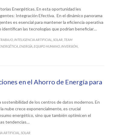
itorías Energéticas. En esta oportunidad les
gentes: Integración Efectiva. En el dinámico panorama
gentes es esencial para mantener la eficiencia operativa
lo identifican las tecnologías que podrían beneficiar…
 TRABAJO
INTELIGENCIA ARTIFICIAL
SOLAR
TEAM
,
,
,
 ENERGÉTICA
ENERGÍA
EQUIPO HUMANO
INVERSIÓN
,
,
,
,
ciones en el Ahorro de Energía para
la sostenibilidad de los centros de datos modernos. En
la nube crece exponencialmente, es crucial
nsumo energético, sino que también optimicen el
imas tendencias…
A ARTIFICIAL
SOLAR
,