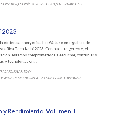
 ENERGÉTICA
ENERGÍA
SOSTENIBILIDAD
SUSTENTABILIDAD
,
,
,
bi 2023
 la eficiencia energética, EcoWatt se enorgullece de
sta Rica Tech Kolbi 2023. Con nuestro gerente, el
tación, estamos comprometidos a escuchar, contribuir y
ias y tecnologías en…
 TRABAJO
SOLAR
TEAM
,
,
ENERGÍA
EQUIPO HUMANO
INVERSIÓN
SOSTENIBILIDAD
,
,
,
,
,
o y Rendimiento. Volumen II