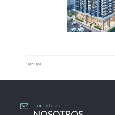
Page 1 of 3

Contáctese con
NOSOTROS