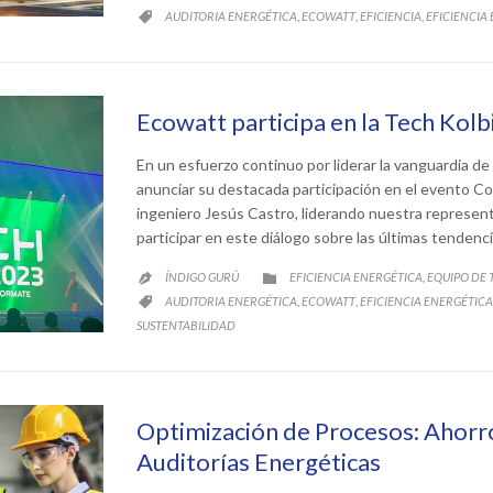
CATEGORY
AUDITORIA ENERGÉTICA
ECOWATT
EFICIENCIA
EFICIENCIA
,
,
,

Ecowatt participa en la Tech Kol
En un esfuerzo continuo por liderar la vanguardia de
anunciar su destacada participación en el evento Co
ingeniero Jesús Castro, liderando nuestra represen
participar en este diálogo sobre las últimas tendenc
CATEGORY
ÍNDIGO GURÚ
EFICIENCIA ENERGÉTICA
EQUIPO DE
,


CATEGORY
AUDITORIA ENERGÉTICA
ECOWATT
EFICIENCIA ENERGÉTICA
,
,

SUSTENTABILIDAD
Optimización de Procesos: Ahorr
Auditorías Energéticas