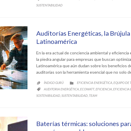
SUSTENTABILIDAD
Auditorías Energéticas, la Brújul
Latinoamérica
En la era actual de conciencia ambiental y eficiencia
la piedra angular para empresas que buscan optimiza
Latinoamérica que aún dudan sobre los beneficios de
auditorías son la herramienta esencial que no solo 
CATEGORY
ÍNDIGO GURÚ
EFICIENCIA ENERGÉTICA
EQUIPO DE
,


CATEGORY
AUDITORIA ENERGÉTICA
ECOWATT
EFICIENCIA
EFICIENCIA
,
,
,

SOSTENIBILIDAD
SUSTENTABILIDAD
TEAM
,
,
Baterías térmicas: soluciones par