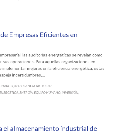
a de Empresas Eficientes en
 empresarial, las auditorías energéticas se revelan como
r sus operaciones. Para aquellas organizaciones en
 implementar mejoras en la eficiencia energética, estas
despeja incertidumbres,…
 TRABAJO
INTELIGENCIA ARTIFICIAL
,
 ENERGÉTICA
ENERGÍA
EQUIPO HUMANO
INVERSIÓN
,
,
,
,
a el almacenamiento industrial de