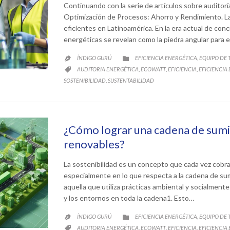
Continuando con la serie de artículos sobre auditorí
Optimización de Procesos: Ahorro y Rendimiento. La
eficientes en Latinoamérica. En la era actual de conci
energéticas se revelan como la piedra angular par
CATEGORY
ÍNDIGO GURÚ
EFICIENCIA ENERGÉTICA
EQUIPO DE
,


CATEGORY
AUDITORIA ENERGÉTICA
ECOWATT
EFICIENCIA
EFICIENCIA
,
,
,

SOSTENIBILIDAD
SUSTENTABILIDAD
,
¿Cómo lograr una cadena de sumi
renovables?
La sostenibilidad es un concepto que cada vez cobra
especialmente en lo que respecta a la cadena de su
aquella que utiliza prácticas ambiental y socialment
y los entornos en toda la cadena1. Esto…
CATEGORY
ÍNDIGO GURÚ
EFICIENCIA ENERGÉTICA
EQUIPO DE
,


CATEGORY
AUDITORIA ENERGÉTICA
ECOWATT
EFICIENCIA
EFICIENCIA
,
,
,
