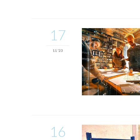
17
11 '23
16