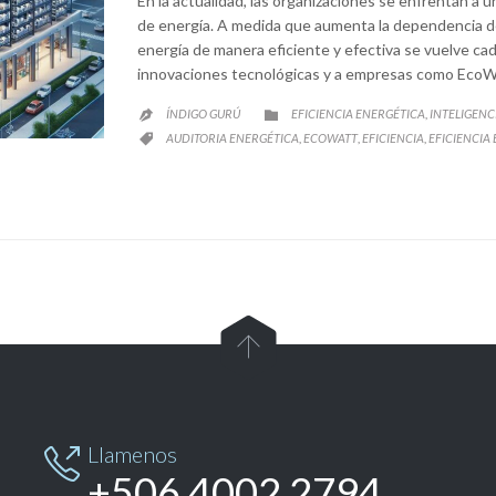
En la actualidad, las organizaciones se enfrentan a 
de energía. A medida que aumenta la dependencia de
energía de manera eficiente y efectiva se vuelve cada
innovaciones tecnológicas y a empresas como EcoW
CATEGORY
ÍNDIGO GURÚ
EFICIENCIA ENERGÉTICA
INTELIGENCI
,


CATEGORY
AUDITORIA ENERGÉTICA
ECOWATT
EFICIENCIA
EFICIENCIA
,
,
,


Llamenos

+506 4002 2794