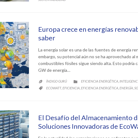
Europa crece en energías renovab
saber
La energía solar es una de las fuentes de energía re
embargo, su potencial aún no se ha aprovechado al 
combustibles fósiles sigue siendo alta. Esto podría 
GW de energía…
CATEGORY
ÍNDIGO GURÚ
EFICIENCIA ENERGÉTICA
INTELIGENCI
,


CATEGORY
ECOWATT
EFICIENCIA
EFICIENCIA ENERGÉTICA
ENERGÍA
SO
,
,
,
,

El Desafío del Almacenamiento de
Soluciones Innovadoras de EcoW