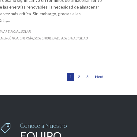
un desafío significativo en términos de almacenamiento
 las energías renovables, la necesidad de almacenar
 vez más crítica. Sin embargo, gracias a las
att,…
A ARTIFICIAL
SOLAR
,
 ENERGÉTICA
ENERGÍA
SOSTENIBILIDAD
SUSTENTABILIDAD
,
,
,
1
2
3
Next
Conoce a Nuestro

EQUIPO