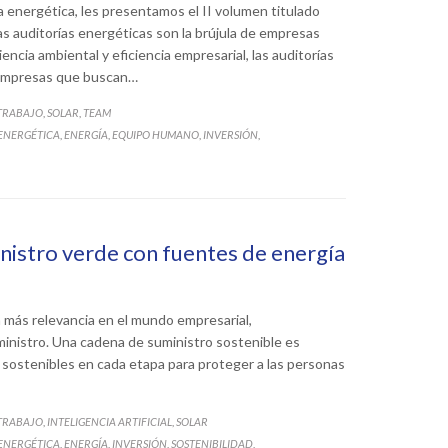
a energética, les presentamos el II volumen titulado
s auditorías energéticas son la brújula de empresas
encia ambiental y eficiencia empresarial, las auditorías
a empresas que buscan…
 TRABAJO
SOLAR
TEAM
,
,
 ENERGÉTICA
ENERGÍA
EQUIPO HUMANO
INVERSIÓN
,
,
,
,
nistro verde con fuentes de energía
 más relevancia en el mundo empresarial,
ministro. Una cadena de suministro sostenible es
e sostenibles en cada etapa para proteger a las personas
 TRABAJO
INTELIGENCIA ARTIFICIAL
SOLAR
,
,
 ENERGÉTICA
ENERGÍA
INVERSIÓN
SOSTENIBILIDAD
,
,
,
,