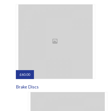
£
60.00
Brake Discs