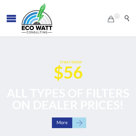
...


S
T
R
A
T
F
R
O
M
$56
ALL TYPES OF FILTERS
ON DEALER PRICES!

More