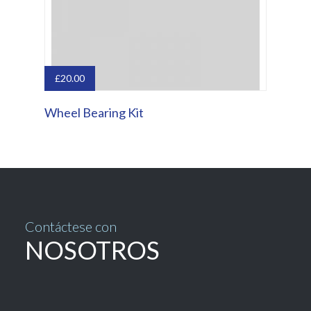
£
20.00
Wheel Bearing Kit
Contáctese con
NOSOTROS