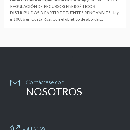
REGULACIÓN DE RECURSOS ENERGÉTICOS
DISTRIBUIDOS A PARTIR DE FUENTES RENOVABLES), ley
# 10086 en Costa Rica. Con el objetivo de abordar…


Contáctese con
NOSOTROS
Llamenos
